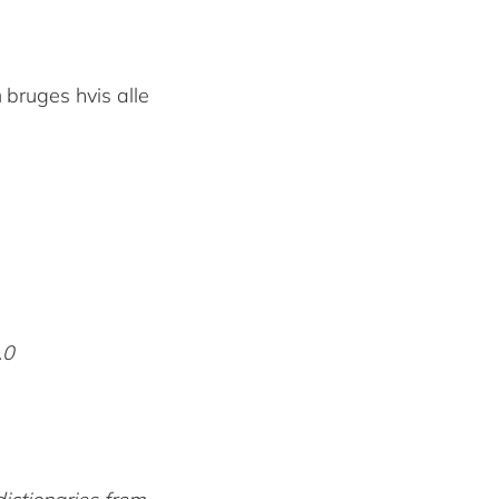
n
bruges hvis alle
.0