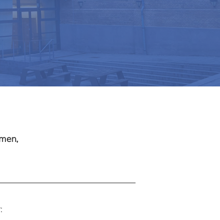
men,
: