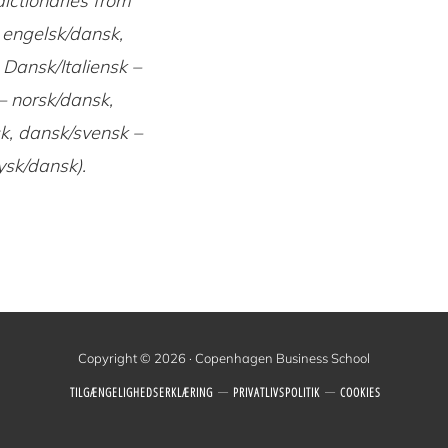
ictionaries from
 engelsk/dansk,
 Dansk/Italiensk –
– norsk/dansk,
k, dansk/svensk –
ysk/dansk).
Copyright © 2026 · Copenhagen Business School
TILGÆNGELIGHEDSERKLÆRING
PRIVATLIVSPOLITIK
COOKIES