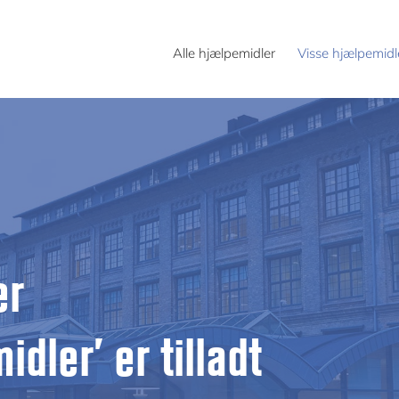
Alle hjælpemidler
Visse hjælpemidl
er
dler’ er tilladt