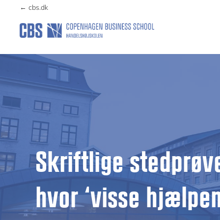
Skip
Skip
← cbs.dk
to
to
primary
main
EXAMAIDS
navigation
content
Skriftlige stedprøv
hvor ‘visse hjælpemi