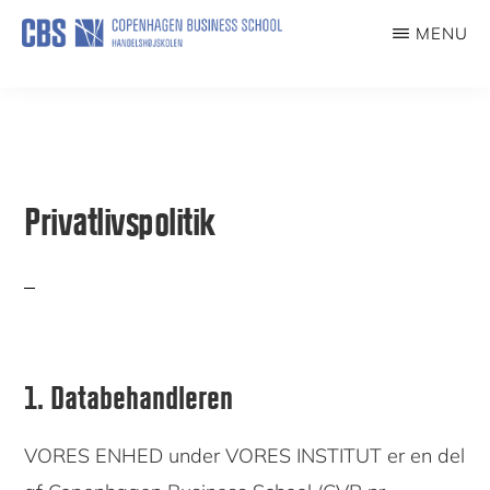
Skip
MENU
to
EXAMAIDS
main
content
Privatlivspolitik
1. Databehandleren
VORES ENHED under VORES INSTITUT er en del